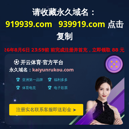
绿缘环保工程
网站首页
mk体育在线官网
医院污水处理设备
工业污水处理设备
设备中心
企业优势
工程案例
新闻资讯
公司简介
MK体育（中国）