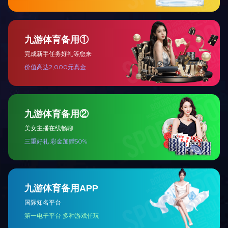
产品中心
直通车
PRODUCT
THROUGH
mk体育在线官网
河南污水处理设备
医院污水处理设备
河南一体化污水处理设备
工业污水处理设备
河南大气净化设备
养殖污水处理设备
河南中水回用
联系人：赵总
手机：13