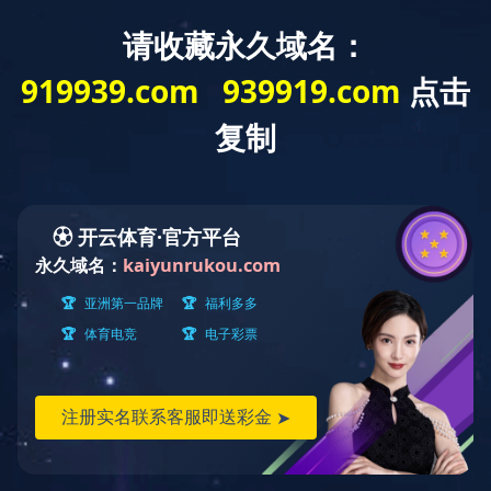
绿缘环保工程
网站首页
mk体育在线官网
医院污水处理设备
工业污水处理设备
设备中心
企业优势
工程案例
新闻资讯
公司简介
MK体育（中国）