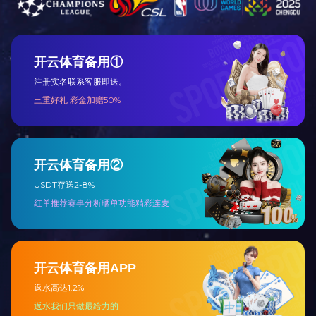
总之，这家河南的一体化污水处理设备厂家是一个
典型的环保产业企业，它通过不断地创新和努力，取得
了长足的发展。相信在未来，随着环保意识的日益增
强，这样的企业将会迎来更加广阔的市场和更加美好的
发展前景。
河南一体污水处理
没有了
河南一体化污水处理设备厂家：为建设生态省打造绿色制造