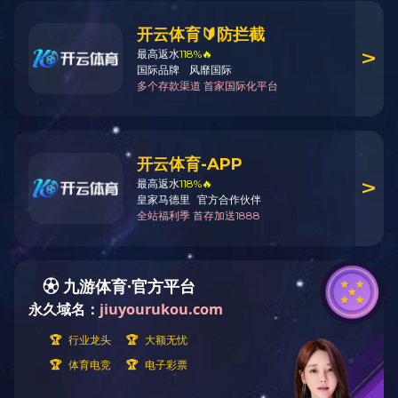
河南是中国中部的一个省份，也是环保产业发展的
重要区域之一。在这个省份，有很多一体化污水处理设
备厂家，它们致力于为社会提供高质量的环保产品和服
务。本文将探访其中一家厂家，揭秘环保产业的发展之
在
路。
线
客
我来到了位于河南省郑州市的一家一体化污水处理
服
设备厂家。这家厂家占地面积约100亩，拥有现代化的生
产车间和办公楼。在接待大厅，我见到了一位工作人
员，他向我介绍了这家厂家的发展历程。
据他介绍，这家厂家成立于20世纪90年代，当时主
要从事传统的污水处理业务。随着环保产业的不断发
展，厂家逐渐转型升级，开始研发、生产和销售一体化
污水处理设备。目前，该厂家的产品已经广泛应用于城
市污水处理、工业废水处理等领域。
我随后参观了厂家的生产车间，看到了各种..的加工
设备和生产线。工作人员告诉我，在产品设计和制造过