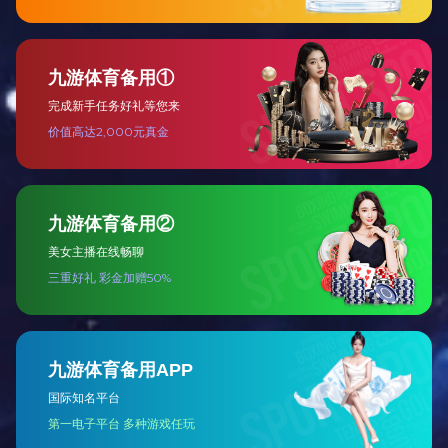
电化学设备
厌氧塔、IC反应器
养殖污水处理设备
猪场污水处理设备
牛场污水处理设备
羊、驴养殖污水处理设备
垃圾渗滤液处理设备
垃圾渗滤液处理设备
雨水回收处理设备
经验丰富
设备齐全
中水回用设备
深度处理设备