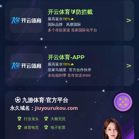
垃圾渗滤液处理设备
DETAILS
产品中心
直通车
PRODUCT
THROUGH
mk体育在线官网
河南污水处理设备