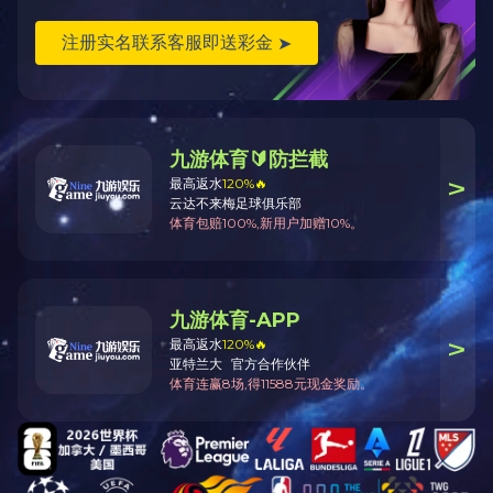
医院污水处理设备
河南一体化污水处理设备
工业污水处理设备
河南大气净化设备
养殖污水处理设备
河南中水回用
联系人：赵总
手机：13
Copyright © mk体育在线官网 版权所有 备案号：
豫ICP备202201297
九游（NINE GAME）体育·官方网站
|
米兰app官方端网站入口
|
开云官
方网页版
|
华体会hth·（体育）中国官方网站
|
乐鱼官方网页版
|
华体会
官方网页版
|
九游官网_九游jiuyou(中国)
|
米兰买球_米兰(中国)
|
「B体