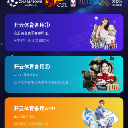
MK体育（中国）
MK体育（中国）
在线留言
LEAVE A MESSAGE